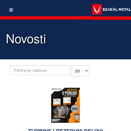
Szakal-Met-Al D.O.O Srbija
Novosti
Filtriranje
Prikaz
naslova
#