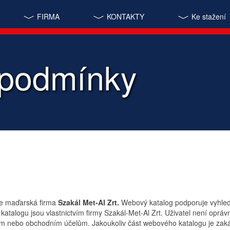
FIRMA
KONTAKTY
Ke stažení
 podmínky
e maďarská firma
Szakál Met-Al Zrt.
Webový katalog podporuje vyhledá
alogu jsou vlastnictvím firmy Szakál-Met-Al Zrt. Uživatel není oprávně
ným nebo obchodním účelům. Jakoukoliv část webového katalogu je zaká