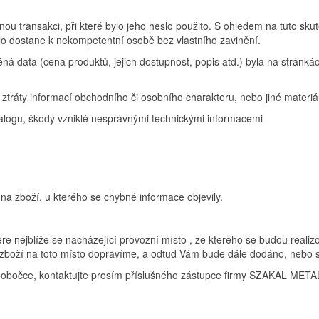
nou transakci, při které bylo jeho heslo použito. S ohledem na tuto sk
slo dostane k nekompetentní osobě bez vlastního zavinění.
ěná data (cena produktů, jejich dostupnost, popis atd.) byla na strán
ztráty informací obchodního či osobního charakteru, nebo jiné materiáln
talogu, škody vzniklé nesprávnými technickými informacemi
na zboží, u kterého se chybné informace objevily.
re nejblíže se nacházející provozní místo , ze kterého se budou realiz
zboží na toto místo dopravíme, a odtud Vám bude dále dodáno, nebo 
é pobočce, kontaktujte prosím příslušného zástupce firmy SZAKAL METAL