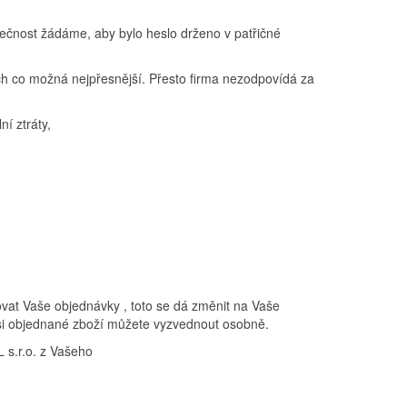
utečnost žádáme, aby bylo heslo drženo v patřičné
kách co možná nejpřesnější. Přesto firma nezodpovídá za
í ztráty,
ovat Vaše objednávky , toto se dá změnit na Vaše
si objednané zboží můžete vyzvednout osobně.
 s.r.o. z Vašeho