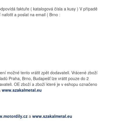
dpovídá faktuře ( katalogová čísla a kusy ) V případě
afotit a poslat na email ( Brno :
ení možné tento vrátit zpět dodavateli. Vrácené zboží
dů Praha, Brno, Budapešť lze vrátit pouze do 2
davateli. OE zboží a zboží které je v eshopu označeno
a
www.szakalmetal.eu
.motordily.cz
a
www.szakalmetal.eu