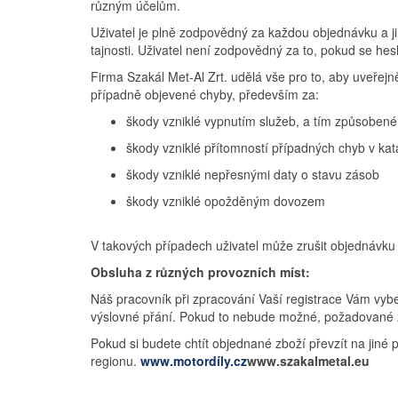
různým účelům.
Uživatel je plně zodpovědný za každou objednávku a ji
tajnosti. Uživatel není zodpovědný za to, pokud se he
Firma Szakál Met-Al Zrt. udělá vše pro to, aby uveřejn
případně objevené chyby, především za:
škody vzniklé vypnutím služeb, a tím způsobené 
škody vzniklé přítomností případných chyb v ka
škody vzniklé nepřesnými daty o stavu zásob
škody vzniklé opožděným dovozem
V takových případech uživatel může zrušit objednávku 
Obsluha z různých provozních míst:
Náš pracovník při zpracování Vaší registrace Vám vybe
výslovné přání. Pokud to nebude možné, požadované 
Pokud si budete chtít objednané zboží převzít na jin
regionu.
www.motordíly.cz
www.szakalmetal.eu