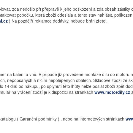
lovat, zda nedošlo při přepravě k jeho poškození a zda obsah zásilky o
ktovat pobočku, která zboží odeslala a tento stav nahlásit, poškození n
l.cz
) Na pozdějří reklamce dodávky, nebude brán zřetel.
měr na balení a vně. V případě již provedené montáže dílu do motoru n
ch, nepopsaných a ničím nepolepených obalech. Skladové zboží ze skla
do 14 dnů od nákupu, po uplynutí této lhůty nelze poslat zboží zpět do
mulář na vrácení zboží je k dispozici na stránkách
www.motordily.cz
atalogu ( Garanční podmínky ) , nebo na internetových stránkách
www