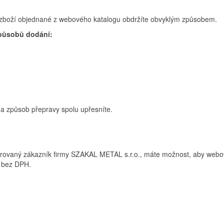
 zboží objednané z webového katalogu obdržíte obvyklým způsobem.
způsobů dodání:
 a způsob přepravy spolu upřesníte.
trovaný zákazník firmy SZAKAL METAL s.r.o., máte možnost, aby webov
o bez DPH.