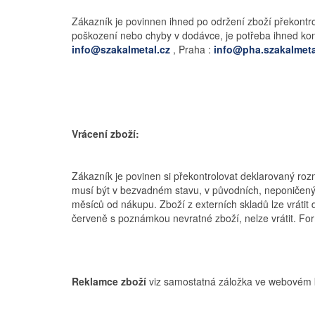
Zákazník je povinnen ihned po održení zboží překontro
poškození nebo chyby v dodávce, je potřeba ihned konta
info@szakalmetal.cz
, Praha :
info@pha.szakalmeta
Vrácení zboží:
Zákazník je povinen si překontrolovat deklarovaný roz
musí být v bezvadném stavu, v původních, neponičený
měsíců od nákupu. Zboží z externích skladů lze vrátit 
červeně s poznámkou nevratné zboží, nelze vrátit. For
Reklamce zboží
viz samostatná záložka ve webovém k