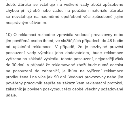
době. Záruka se vztahuje na veškeré vady zboží způsobené
chybou při výrobě nebo vadou na použitém materiálu. Záruka
se nevztahuje na nadměrné opotřebení věci způsobené jejím
nesprávným užíváním.
10) O reklamaci rozhodne zpravidla vedoucí provozovny nebo
jím pověřená osoba ihned, ve složitějších případech do 48 hodin
od uplatnění reklamace. V případě, že je nezbytné provést
posouzení vady výrobku jeho dodavatelem, bude reklamace
vyřízena na základě výsledku tohoto posouzení, nejpozději však
do 30 dnů, v případě že reklamované zboží bude nutné odeslat
na posouzení do zahraničí, je lhůta na vyřízení reklamace
prodloužena i na více jak 90 dní. Vedoucí provozovny nebo jím
pověřený pracovník sepíše se zákazníkem reklamační protokol,
zákazník je povinen poskytnout této osobě všechny požadované
údaje.