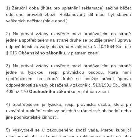
1) Záruční doba (lhůta pro uplatnění reklamace) začíná běžet
ode dne převzetí zboží. Reklamovaný díl musí být sbaven
veškerých nečistot (oleje apod.)
2) Na právní vztahy uzavřené mezi prodávajícím na straně
jedné a spotřebitelem na straně druhé se použije právní úprava
odpovědnosti za vady obsažená v zákoníku č. 40/1964 Sb., dle
§ 616
Občanského zákoníku
, v platném znění.
3) Na právní vztahy uzavřené mezi prodávajícím na straně
jedné a fyzickou, resp. právnickou osobou, která není
spotřebitelem, na straně druhé se použije právní úprava
odpovědnosti za vady obsažená v zákoně č. 513/1991 Sb., dle §
409 až 470
Obchodního zákoníku
, v platném znění.
4) Spotřebitelem je fyzická, resp. právnická osoba, která při
uzavírání a plnění smlouvy nejedná v rámci své obchodní nebo
jiné podnikatelské činnosti.
5) Vyskytne-li se u zakoupeného zboží vada, kterou kupující
sám nezpůsobil, je kupující povinen reklamovat zboží při jeho