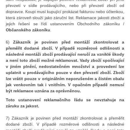
převzetí v sídle prodávajícího, nebo při převzetí zboží od
dopravce. Koupi musí kupující prokázat fakturou nebo účtenkou,
která zároveň slouží jako záruční list. Reklamace jakosti zboží a
jejich řešení se řídí ustanovením Obchodního zákoníku /
Občanského zákoníku
.
6)
Zákazník je povinen před montáží zkontrolovat a
přeměřit dodané zboží. V případě rozměrové odlišnosti a
následné montáži zboží prodávající neručí za vzniklé škody
a není toto zboží možné reklamovat. Vady zboží spočívající
v jiném plnění, nedostatečném množství a provedení lze
uplatnit u prodávajícího pouze v den převzetí zboží. Zboží
lze vrátit pouze v originálním neporušeném a čistém obalu
jak venkovním tak i vnitřním. V opačném případě nemusí
být reklamace uznána za oprávněnou.
Toto ustanovení reklamačního řádu se nevztahuje na
záruku za jakost.
7) Zákazník je povinen před montáží zkontrolovat a přeměřit
dodané zboží. V případě rozměrové odlišnosti a následné