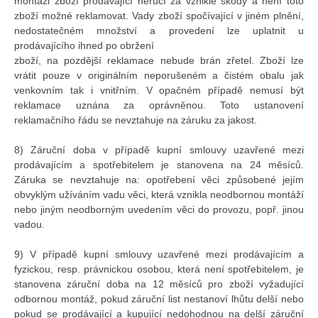
montáži zboží prodávající neručí za vzniklé škody a není toto
zboží možné reklamovat. Vady zboží spočívající v jiném plnění,
nedostatečném množství a provedení lze uplatnit u
prodávajícího ihned po obržení
zboží, na pozdější reklamace nebude brán zřetel. Zboží lze
vrátit pouze v originálním neporušeném a čistém obalu jak
venkovním tak i vnitřním. V opačném případě nemusí být
reklamace uznána za oprávněnou. Toto ustanovení
reklamačního řádu se nevztahuje na záruku za jakost.
8) Záruční doba v případě kupní smlouvy uzavřené mezi
prodávajícím a spotřebitelem je stanovena na 24 měsíců.
Záruka se nevztahuje na: opotřebení věci způsobené jejím
obvyklým užíváním vadu věci, která vznikla neodbornou montáží
nebo jiným neodborným uvedením věci do provozu, popř. jinou
vadou.
9) V případě kupní smlouvy uzavřené mezi prodávajícím a
fyzickou, resp. právnickou osobou, která není spotřebitelem, je
stanovena záruční doba na 12 měsíců pro zboží vyžadující
odbornou montáž, pokud záruční list nestanoví lhůtu delší nebo
pokud se prodávající a kupující nedohodnou na delší záruční