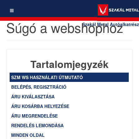
Súgó a webshophoz
Szakál Metal Autóalkatrész
Tartalomjegyzék
SZM WS HASZNÁLATI ÚTMUTATÓ
BELÉPÉS, REGISZTRÁCIÓ
ÁRU KIVÁLASZTÁSA
ÁRU KOSÁRBA HELYEZÉSE
ÁRU MEGRENDELÉSE
RENDELÉS LEMONDÁSA
MINDEN OLDAL