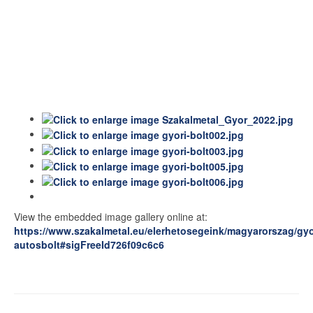
View the embedded image gallery online at:
https://www.szakalmetal.eu/elerhetosegeink/magyarorszag/gyo
autosbolt#sigFreeId726f09c6c6