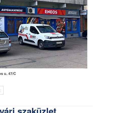
s u. 47/C
t
vári szaküzlet