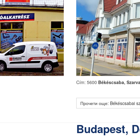
Cím: 5600
Békéscsaba, Szarvas
Прочети още: Békéscsabai sz
Budapest, D