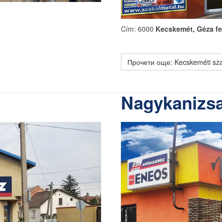
Cím: 6000
Kecskemét, Géza fe
Прочети още: Kecskeméti sza
Nagykanizsa