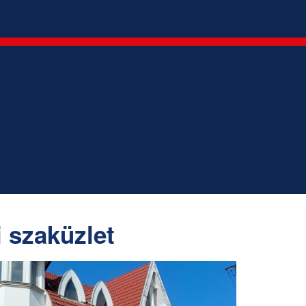
 szaküzlet