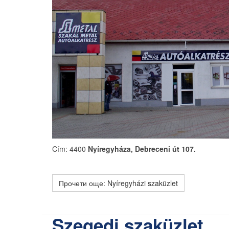
Cím: 4400
Nyíregyháza, Debreceni út 107.
Прочети още: Nyíregyházi szaküzlet
Szegedi szaküzlet