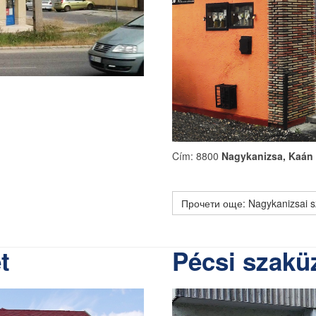
Cím: 8800
Nagykanizsa, Kaán 
Прочети още: Nagykanizsai s
t
Pécsi szaküz