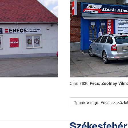
Cím: 7630
Pécs, Zsolnay Vilmo
Прочети още: Pécsi szaküzle
Székesfehér