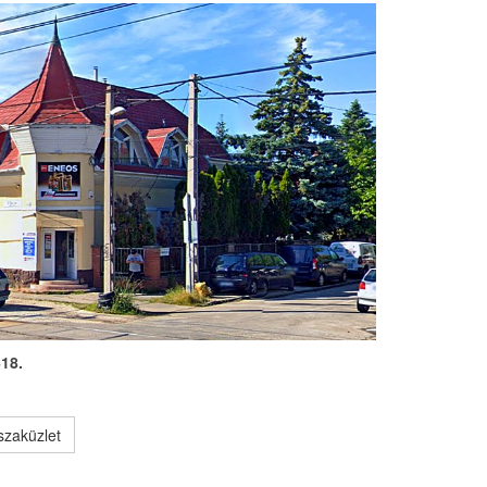
618.
szaküzlet