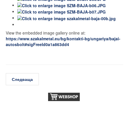
View the embedded image gallery online at:
https://www.szakalmetal.eu/bg/kontakti-bg/ungariya/bajai-
autosbolt#sigFreeId0a1a863dd4
Следваща