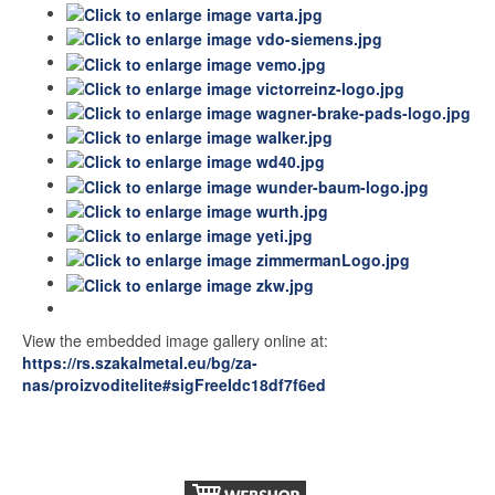
View the embedded image gallery online at:
https://rs.szakalmetal.eu/bg/za-
nas/proizvoditelite#sigFreeIdc18df7f6ed