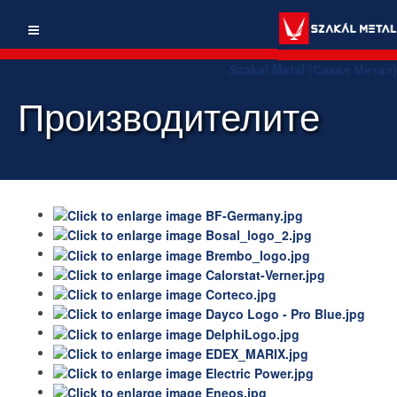
Szakal Metal (Сакал Метал)
Производителите