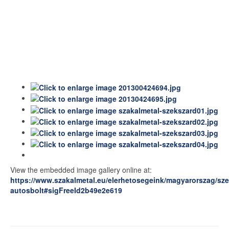
View the embedded image gallery online at:
https://www.szakalmetal.eu/elerhetosegeink/magyarorszag/sze
autosbolt#sigFreeId2b49e2e619