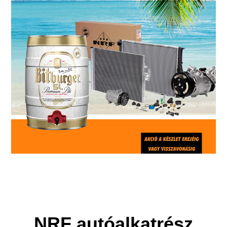
NRF autóalkatrész