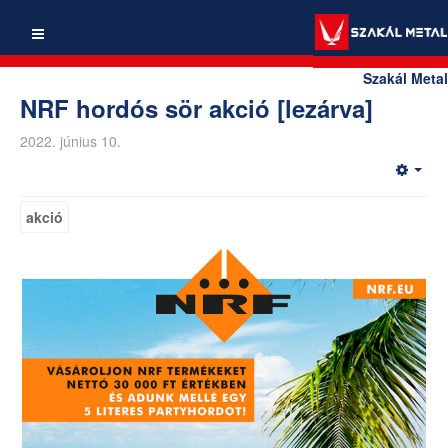
Szakál Metal
NRF hordós sör akció [lezárva]
2022. június 10.
akció