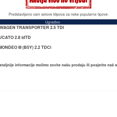
Predstavljamo vam setove klipova za neke popularne tipove:
Ugradivo
WAGEN TRANSPORTER 2.5 TDI
UCATO 2.8 idTD
ONDEO III (B5Y) 2.2 TDCi
etaljnije informacije molimo zovite našu prodaju ili posjetite naš