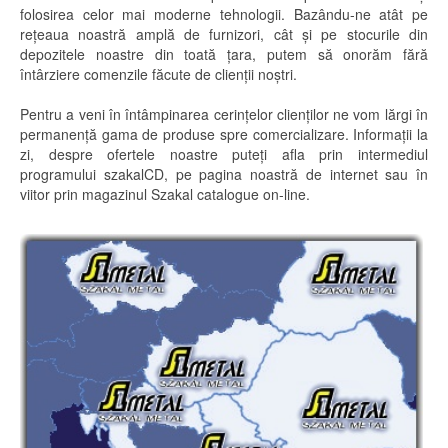
folosirea celor mai moderne tehnologii. Bazându-ne atât pe
reţeaua noastră amplă de furnizori, cât şi pe stocurile din
depozitele noastre din toată ţara, putem să onorăm fără
întârziere comenzile făcute de clienţii noştri.
Pentru a veni în întâmpinarea cerinţelor clienţilor ne vom lărgi în
permanenţă gama de produse spre comercializare. Informaţii la
zi, despre ofertele noastre puteţi afla prin intermediul
programului szakalCD, pe pagina noastră de internet sau în
viitor prin magazinul Szakal catalogue on-line.