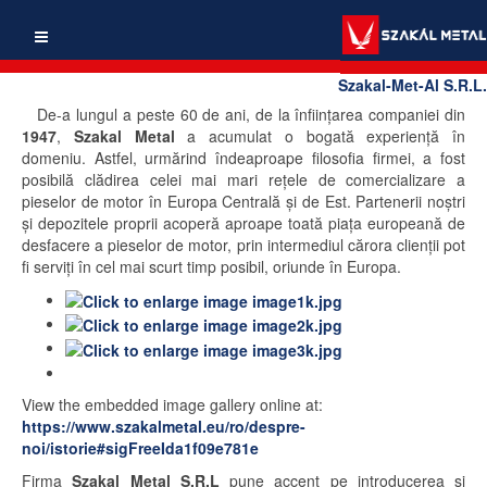
Szakal-Met-Al S.R.L.
De-a lungul a peste 60 de ani, de la înfiinţarea companiei din
1947
,
Szakal Metal
a acumulat o bogată experienţă în
domeniu. Astfel, urmărind îndeaproape filosofia firmei, a fost
posibilă clădirea celei mai mari reţele de comercializare a
pieselor de motor în Europa Centrală şi de Est. Partenerii noştri
şi depozitele proprii acoperă aproape toată piaţa europeană de
desfacere a pieselor de motor, prin intermediul cărora clienţii pot
fi serviţi în cel mai scurt timp posibil, oriunde în Europa.
View the embedded image gallery online at:
https://www.szakalmetal.eu/ro/despre-
noi/istorie#sigFreeIda1f09e781e
Firma
Szakal Metal S.R.L
pune accent pe introducerea şi