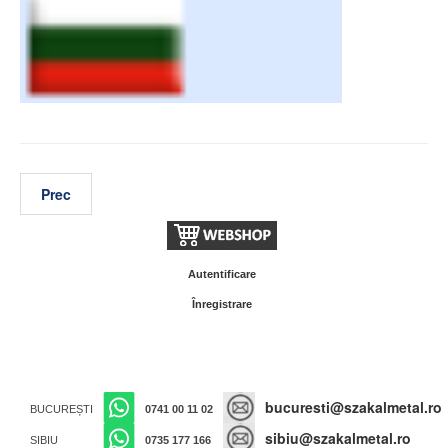
Prec
Autentificare
Înregistrare
bucuresti@szakalmetal.ro
BUCUREȘTI
0741 00 11 02
sibiu@szakalmetal.ro
SIBIU
0735 177 166