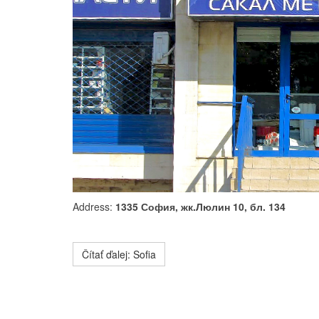
Address:
1335 София, жк.Люлин 10, бл. 134
Čítať ďalej: Sofia