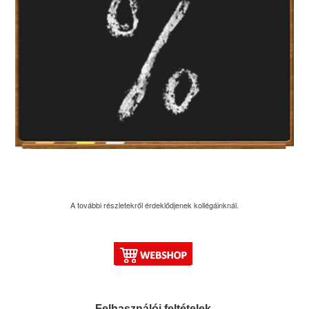
A további részletekről érdeklődjenek kollégáinknál.
Felhasználói feltételek