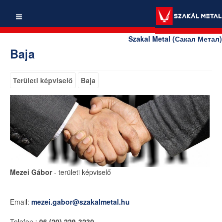
Szakal Metal (Сакал Метал)
Baja
Területi képviselő
Baja
Mezei Gábor
- területi képviselő
Email:
mezei.gabor@szakalmetal.hu
Telefon :
06 (20) 229-3230