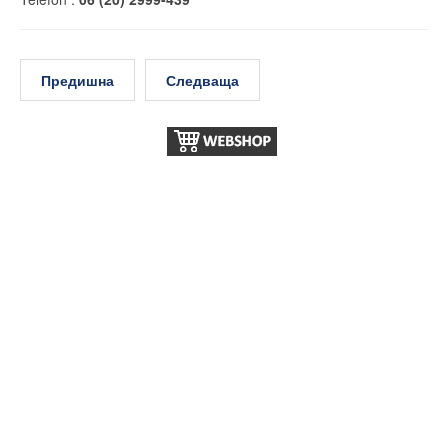
Предишна
Следваща