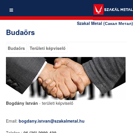
Szakal Metal (Сакал Метал)
Budaörs
Budaörs
Területi képviselő
Bogdány István
- területi képviselő
Email:
bogdany.istvan@szakalmetal.hu
Telefon :
06 (20) 2999-439