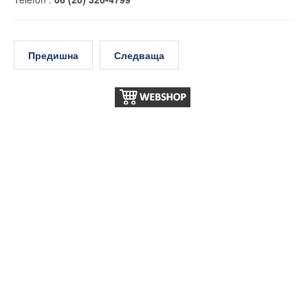
Предишна
Следваща