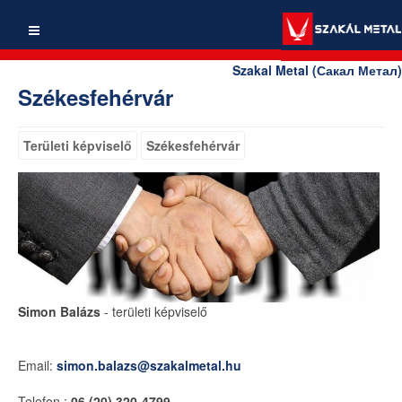
Szakal Metal (Сакал Метал)
Székesfehérvár
Területi képviselő
Székesfehérvár
Simon Balázs
- területi képviselő
Email:
simon.balazs@szakalmetal.hu
Telefon :
06 (20) 320-4799