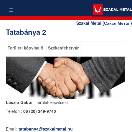
Szakal Metal (Сакал Метал)
Tatabánya 2
Területi képviselő
Székesfehérvár
László Gábor
- területi képviselő
Telefon :
06 (20) 249-9740
Email:
tatabanya@szakalmetal.hu