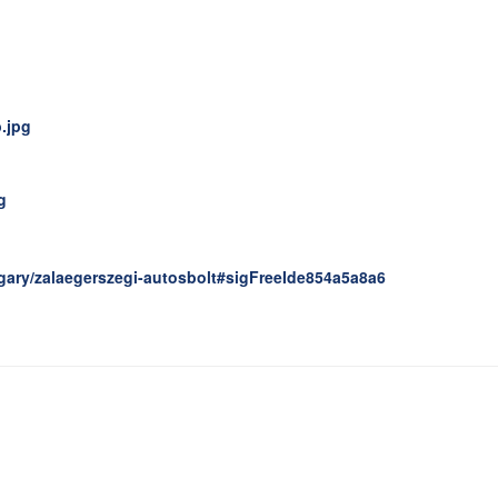
gary/zalaegerszegi-autosbolt#sigFreeIde854a5a8a6