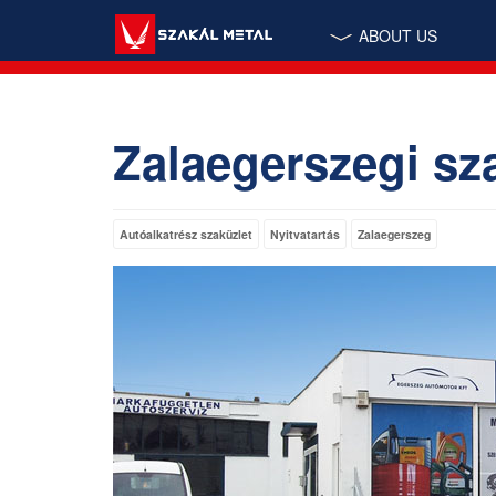
ABOUT US
Zalaegerszegi sz
Autóalkatrész szaküzlet
Nyitvatartás
Zalaegerszeg