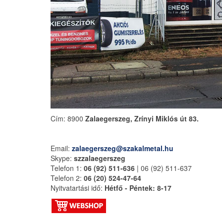
Cím: 8900
Zalaegerszeg, Zrínyi Miklós út 83.
Email:
zalaegerszeg@szakalmetal.hu
Skype:
szzalaegerszeg
Telefon 1:
06 (92) 511-636
| 06 (92) 511-637
Telefon 2:
06 (20) 524-47-64
Nyitvatartási idő:
Hétfő - Péntek: 8-17